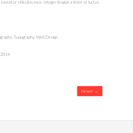
nascetur ridiculus mus. Integer feugiat a dolor ut luctus.
s
graphy
,
Typography
,
Web Design
, 2014
Newer →