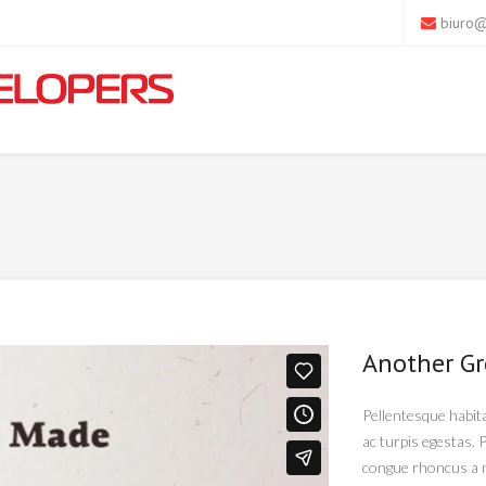
biuro@
Another Gr
Pellentesque habit
ac turpis egestas. 
congue rhoncus a n