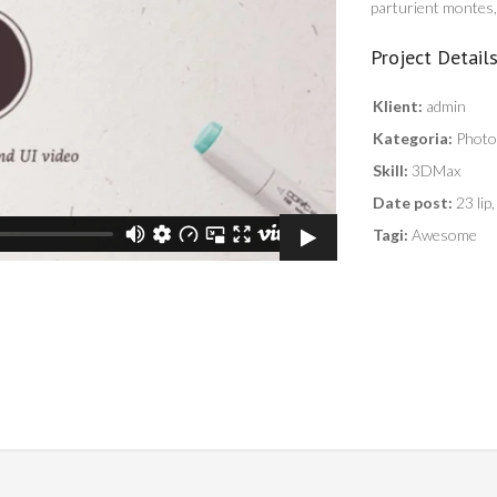
parturient montes, 
Project Detail
Klient:
admin
Kategoria:
Photo
Skill:
3DMax
Date post:
23 lip
Tagi:
Awesome