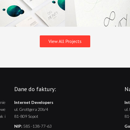
View All Projects
Dane do faktury:
Na
nie
Internet Developers
In
owe
ul. Grottgera 20b/4
ul.
ak i
81-809 Sopot
81
NIP:
585 -138-77-63
Go