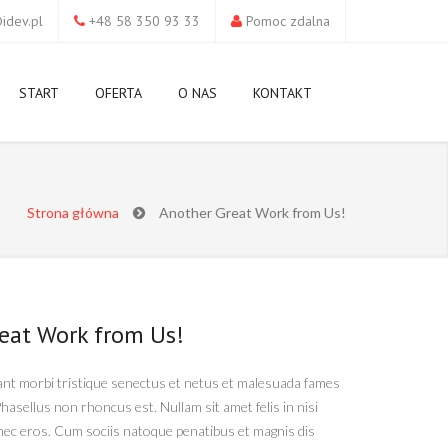
idev.pl
+48 58 350 93 33
Pomoc zdalna
START
OFERTA
O NAS
KONTAKT
Strona główna
Another Great Work from Us!
eat Work from Us!
ant morbi tristique senectus et netus et malesuada fames
Phasellus non rhoncus est. Nullam sit amet felis in nisi
ec eros. Cum sociis natoque penatibus et magnis dis